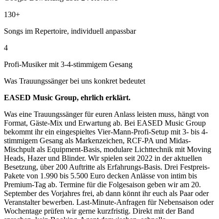
130+
Songs im Repertoire, individuell anpassbar
4
Profi-Musiker mit 3-4-stimmigem Gesang
Was
Trauungssänger
bei uns konkret bedeutet
EASED Music Group, ehrlich erklärt.
Was eine Trauungssänger für euren Anlass leisten muss, hängt von
Format, Gäste-Mix und Erwartung ab. Bei EASED Music Group
bekommt ihr ein eingespieltes Vier-Mann-Profi-Setup mit 3- bis 4-
stimmigem Gesang als Markenzeichen, RCF-PA und Midas-
Mischpult als Equipment-Basis, modulare Lichttechnik mit Moving
Heads, Hazer und Blinder. Wir spielen seit 2022 in der aktuellen
Besetzung, über 200 Auftritte als Erfahrungs-Basis. Drei Festpreis-
Pakete von 1.990 bis 5.500 Euro decken Anlässe von intim bis
Premium-Tag ab. Termine für die Folgesaison geben wir am 20.
September des Vorjahres frei, ab dann könnt ihr euch als Paar oder
Veranstalter bewerben. Last-Minute-Anfragen für Nebensaison oder
Wochentage prüfen wir gerne kurzfristig. Direkt mit der Band