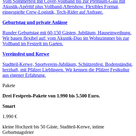
Vom Sommerfest mit Cover-Vollband bis zur Premium-Gala mit
Akustik-Apéritif plus Vollband-Aftershow. Flexibles Format,
eingespielte Crew-Logistik, Tech-Rider auf Anfrage.
Geburtstag und private Anlässe
Runder Geburtstag mit 60-150 Gästen, Jubiläum, Hauseinweihung.
Wir bauen flexibel auf: vom Akustik-Duo im Wohnzimmer bis zur
Vollband im Festzelt im Garten.
Vereinsfest und Kerwe
Stadtteil-Kerwe, Sportverein-Jubiläum, Schützenfest. Bodenständig,
herzhaft, mit Pfälzer Lieblingen. Wir kennen die Pfälzer Festkultur
aus eigener Erfahrung.
Pakete
Drei Festpreis-Pakete von 1.990 bis 5.500 Euro.
Smart
1.990 €
kleine Hochzeit bis 50 Gäste, Stadtteil-Kerwe, intime
Geburtstagsfeier