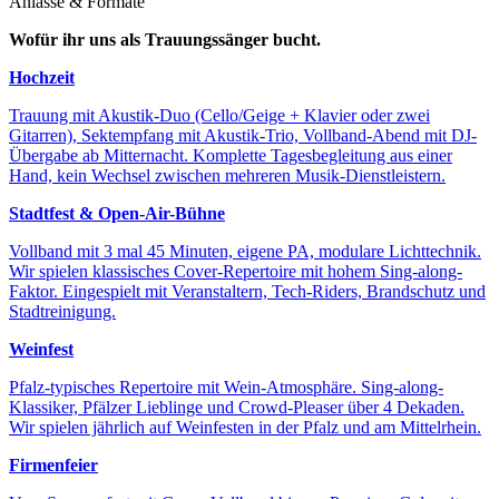
Anlässe & Formate
Wofür ihr uns als
Trauungssänger
bucht.
Hochzeit
Trauung mit Akustik-Duo (Cello/Geige + Klavier oder zwei
Gitarren), Sektempfang mit Akustik-Trio, Vollband-Abend mit DJ-
Übergabe ab Mitternacht. Komplette Tagesbegleitung aus einer
Hand, kein Wechsel zwischen mehreren Musik-Dienstleistern.
Stadtfest & Open-Air-Bühne
Vollband mit 3 mal 45 Minuten, eigene PA, modulare Lichttechnik.
Wir spielen klassisches Cover-Repertoire mit hohem Sing-along-
Faktor. Eingespielt mit Veranstaltern, Tech-Riders, Brandschutz und
Stadtreinigung.
Weinfest
Pfalz-typisches Repertoire mit Wein-Atmosphäre. Sing-along-
Klassiker, Pfälzer Lieblinge und Crowd-Pleaser über 4 Dekaden.
Wir spielen jährlich auf Weinfesten in der Pfalz und am Mittelrhein.
Firmenfeier