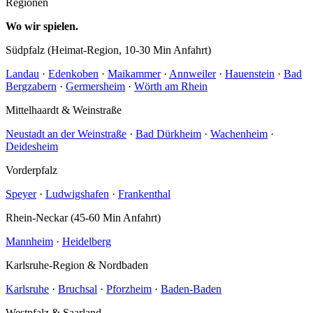
Regionen
Wo wir spielen.
Südpfalz (Heimat-Region, 10-30 Min Anfahrt)
Landau
·
Edenkoben
·
Maikammer
·
Annweiler
·
Hauenstein
·
Bad
Bergzabern
·
Germersheim
·
Wörth am Rhein
Mittelhaardt & Weinstraße
Neustadt an der Weinstraße
·
Bad Dürkheim
·
Wachenheim
·
Deidesheim
Vorderpfalz
Speyer
·
Ludwigshafen
·
Frankenthal
Rhein-Neckar (45-60 Min Anfahrt)
Mannheim
·
Heidelberg
Karlsruhe-Region & Nordbaden
Karlsruhe
·
Bruchsal
·
Pforzheim
·
Baden-Baden
Westpfalz & Saarland