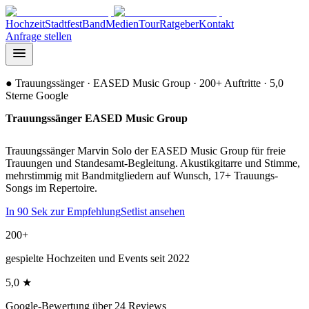
Hochzeit
Stadtfest
Band
Medien
Tour
Ratgeber
Kontakt
Anfrage stellen
●
Trauungssänger
· EASED Music Group · 200+ Auftritte · 5,0
Sterne Google
Trauungssänger EASED Music Group
für eure Hochzeit oder Event
Trauungssänger Marvin Solo der EASED Music Group für freie
Trauungen und Standesamt-Begleitung. Akustikgitarre und Stimme,
mehrstimmig mit Bandmitgliedern auf Wunsch, 17+ Trauungs-
Songs im Repertoire.
In 90 Sek zur Empfehlung
Setlist ansehen
200+
gespielte Hochzeiten und Events seit 2022
5,0 ★
Google-Bewertung über 24 Reviews