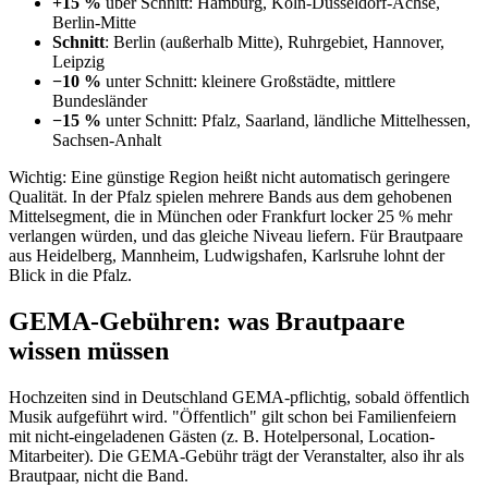
+15 %
über Schnitt: Hamburg, Köln-Düsseldorf-Achse,
Berlin-Mitte
Schnitt
: Berlin (außerhalb Mitte), Ruhrgebiet, Hannover,
Leipzig
−10 %
unter Schnitt: kleinere Großstädte, mittlere
Bundesländer
−15 %
unter Schnitt: Pfalz, Saarland, ländliche Mittelhessen,
Sachsen-Anhalt
Wichtig: Eine günstige Region heißt nicht automatisch geringere
Qualität. In der Pfalz spielen mehrere Bands aus dem gehobenen
Mittelsegment, die in München oder Frankfurt locker 25 % mehr
verlangen würden, und das gleiche Niveau liefern. Für Brautpaare
aus Heidelberg, Mannheim, Ludwigshafen, Karlsruhe lohnt der
Blick in die Pfalz.
GEMA-Gebühren: was Brautpaare
wissen müssen
Hochzeiten sind in Deutschland GEMA-pflichtig, sobald öffentlich
Musik aufgeführt wird. "Öffentlich" gilt schon bei Familienfeiern
mit nicht-eingeladenen Gästen (z. B. Hotelpersonal, Location-
Mitarbeiter). Die GEMA-Gebühr trägt der Veranstalter, also ihr als
Brautpaar, nicht die Band.