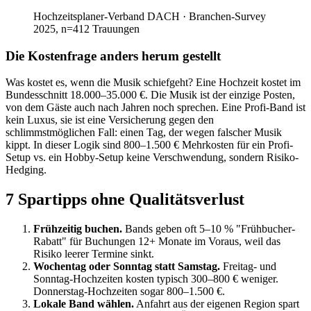
Hochzeitsplaner-Verband DACH
·
Branchen-Survey
2025, n=412 Trauungen
Die Kostenfrage anders herum gestellt
Was kostet es, wenn die Musik schiefgeht? Eine Hochzeit kostet im
Bundesschnitt 18.000–35.000 €. Die Musik ist der einzige Posten,
von dem Gäste auch nach Jahren noch sprechen. Eine Profi-Band ist
kein Luxus, sie ist eine Versicherung gegen den
schlimmstmöglichen Fall: einen Tag, der wegen falscher Musik
kippt. In dieser Logik sind 800–1.500 € Mehrkosten für ein Profi-
Setup vs. ein Hobby-Setup keine Verschwendung, sondern Risiko-
Hedging.
7 Spartipps ohne Qualitätsverlust
Frühzeitig buchen.
Bands geben oft 5–10 % "Frühbucher-
Rabatt" für Buchungen 12+ Monate im Voraus, weil das
Risiko leerer Termine sinkt.
Wochentag oder Sonntag statt Samstag.
Freitag- und
Sonntag-Hochzeiten kosten typisch 300–800 € weniger.
Donnerstag-Hochzeiten sogar 800–1.500 €.
Lokale Band wählen.
Anfahrt aus der eigenen Region spart