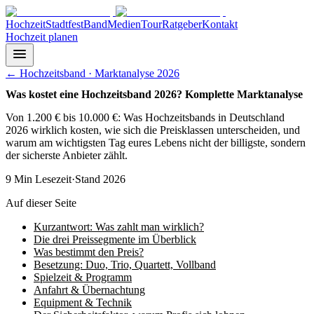
Hochzeit
Stadtfest
Band
Medien
Tour
Ratgeber
Kontakt
Hochzeit planen
←
Hochzeitsband · Marktanalyse 2026
Was kostet eine Hochzeitsband 2026? Komplette Marktanalyse
Von 1.200 € bis 10.000 €: Was Hochzeitsbands in Deutschland
2026 wirklich kosten, wie sich die Preisklassen unterscheiden, und
warum am wichtigsten Tag eures Lebens nicht der billigste, sondern
der sicherste Anbieter zählt.
9
Min Lesezeit
·
Stand
2026
Auf dieser Seite
Kurzantwort: Was zahlt man wirklich?
Die drei Preissegmente im Überblick
Was bestimmt den Preis?
Besetzung: Duo, Trio, Quartett, Vollband
Spielzeit & Programm
Anfahrt & Übernachtung
Equipment & Technik