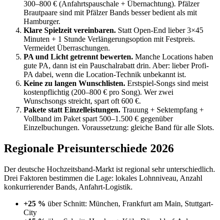
300–800 € (Anfahrtspauschale + Übernachtung). Pfälzer
Brautpaare sind mit Pfälzer Bands besser bedient als mit
Hamburger.
Klare Spielzeit vereinbaren.
Statt Open-End lieber 3×45
Minuten + 1 Stunde Verlängerungsoption mit Festpreis.
Vermeidet Überraschungen.
PA und Licht getrennt bewerten.
Manche Locations haben
gute PA, dann ist ein Pauschalrabatt drin. Aber: lieber Profi-
PA dabei, wenn die Location-Technik unbekannt ist.
Keine zu langen Wunschlisten.
Erstspiel-Songs sind meist
kostenpflichtig (200–800 € pro Song). Wer zwei
Wunschsongs streicht, spart oft 600 €.
Pakete statt Einzelleistungen.
Trauung + Sektempfang +
Vollband im Paket spart 500–1.500 € gegenüber
Einzelbuchungen. Voraussetzung: gleiche Band für alle Slots.
Regionale Preisunterschiede 2026
Der deutsche Hochzeitsband-Markt ist regional sehr unterschiedlich.
Drei Faktoren bestimmen die Lage: lokales Lohnniveau, Anzahl
konkurrierender Bands, Anfahrt-Logistik.
+25 %
über Schnitt: München, Frankfurt am Main, Stuttgart-
City