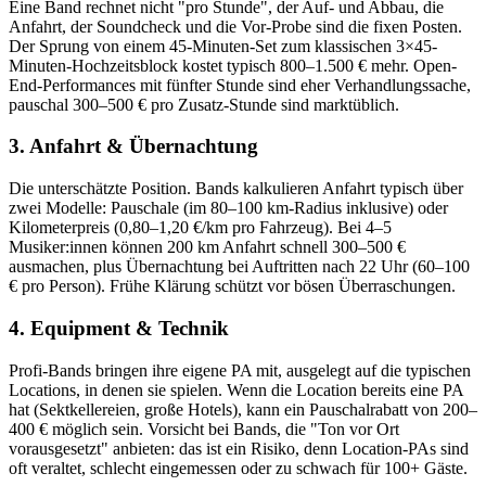
Eine Band rechnet nicht "pro Stunde", der Auf- und Abbau, die
Anfahrt, der Soundcheck und die Vor-Probe sind die fixen Posten.
Der Sprung von einem 45-Minuten-Set zum klassischen 3×45-
Minuten-Hochzeitsblock kostet typisch 800–1.500 € mehr. Open-
End-Performances mit fünfter Stunde sind eher Verhandlungssache,
pauschal 300–500 € pro Zusatz-Stunde sind marktüblich.
3. Anfahrt & Übernachtung
Die unterschätzte Position. Bands kalkulieren Anfahrt typisch über
zwei Modelle: Pauschale (im 80–100 km-Radius inklusive) oder
Kilometerpreis (0,80–1,20 €/km pro Fahrzeug). Bei 4–5
Musiker:innen können 200 km Anfahrt schnell 300–500 €
ausmachen, plus Übernachtung bei Auftritten nach 22 Uhr (60–100
€ pro Person). Frühe Klärung schützt vor bösen Überraschungen.
4. Equipment & Technik
Profi-Bands bringen ihre eigene PA mit, ausgelegt auf die typischen
Locations, in denen sie spielen. Wenn die Location bereits eine PA
hat (Sektkellereien, große Hotels), kann ein Pauschalrabatt von 200–
400 € möglich sein. Vorsicht bei Bands, die "Ton vor Ort
vorausgesetzt" anbieten: das ist ein Risiko, denn Location-PAs sind
oft veraltet, schlecht eingemessen oder zu schwach für 100+ Gäste.