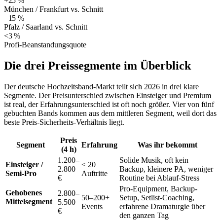
+25 %
München / Frankfurt vs. Schnitt
−15 %
Pfalz / Saarland vs. Schnitt
<3 %
Profi-Beanstandungsquote
Die drei Preissegmente im Überblick
Der deutsche Hochzeitsband-Markt teilt sich 2026 in drei klare
Segmente. Der Preisunterschied zwischen Einsteiger und Premium
ist real, der Erfahrungsunterschied ist oft noch größer. Vier von fünf
gebuchten Bands kommen aus dem mittleren Segment, weil dort das
beste Preis-Sicherheits-Verhältnis liegt.
Preis
Segment
Erfahrung
Was ihr bekommt
(4 h)
1.200–
Solide Musik, oft kein
Einsteiger /
< 20
2.800
Backup, kleinere PA, weniger
Semi-Pro
Auftritte
€
Routine bei Ablauf-Stress
Pro-Equipment, Backup-
Gehobenes
2.800–
50–200+
Setup, Setlist-Coaching,
Mittelsegment
5.500
Events
erfahrene Dramaturgie über
★ Empfohlen
€
den ganzen Tag