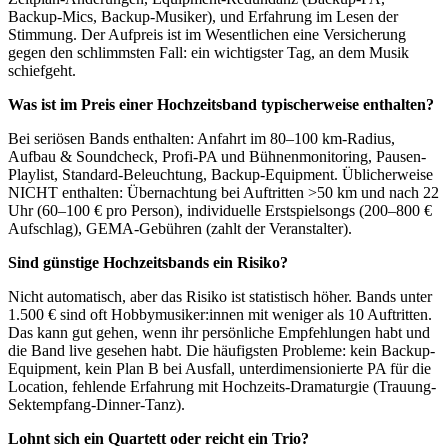
Backup-Mics, Backup-Musiker), und Erfahrung im Lesen der
Stimmung. Der Aufpreis ist im Wesentlichen eine Versicherung
gegen den schlimmsten Fall: ein wichtigster Tag, an dem Musik
schiefgeht.
Was ist im Preis einer Hochzeitsband typischerweise enthalten?
Bei seriösen Bands enthalten: Anfahrt im 80–100 km-Radius,
Aufbau & Soundcheck, Profi-PA und Bühnenmonitoring, Pausen-
Playlist, Standard-Beleuchtung, Backup-Equipment. Üblicherweise
NICHT enthalten: Übernachtung bei Auftritten >50 km und nach 22
Uhr (60–100 € pro Person), individuelle Erstspielsongs (200–800 €
Aufschlag), GEMA-Gebühren (zahlt der Veranstalter).
Sind günstige Hochzeitsbands ein Risiko?
Nicht automatisch, aber das Risiko ist statistisch höher. Bands unter
1.500 € sind oft Hobbymusiker:innen mit weniger als 10 Auftritten.
Das kann gut gehen, wenn ihr persönliche Empfehlungen habt und
die Band live gesehen habt. Die häufigsten Probleme: kein Backup-
Equipment, kein Plan B bei Ausfall, unterdimensionierte PA für die
Location, fehlende Erfahrung mit Hochzeits-Dramaturgie (Trauung-
Sektempfang-Dinner-Tanz).
Lohnt sich ein Quartett oder reicht ein Trio?