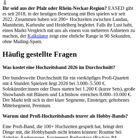
🎸
Ihr seid aus der Pfalz oder Rhein-Neckar-Region?
EASED gibt
es seit 2018, in der heutigen Besetzung mit Ben spielen wir seit
2022. Zusammen haben wir 200+ Hochzeiten zwischen Landau,
Mannheim, Karlsruhe und Heidelberg begleitet. Falls ihr Lust habt,
einen Markt-Vergleich mit uns als einem von mehreren Anbietern zu
machen, der
Kalkulator
zeigt eine ehrliche Range in 90 Sekunden,
ohne Mailing-Spam.
Häufig gestellte Fragen
Was kostet eine Hochzeitsband 2026 im Durchschnitt?
Der bundesweite Durchschnitt für ein vierköpfiges Profi-Quartett
mit 4 Stunden Spielzeit liegt 2026 bei 3.000–5.500 €.
Solokünstler:innen oder Duos starten bei 1.200 € (kurze Sets), große
Showbands mit Bläsern und Lichtshow erreichen 8.000–10.000 €.
Der Markt teilt sich in drei klare Segmente, Einsteiger, gehobenes
Mittelsegment, Premium.
Warum sind Profi-Hochzeitsbands teurer als Hobby-Bands?
Eine Profi-Band, die 100+ Hochzeiten gespielt hat, bringt drei
Dinge mit, die Hobbybands nicht leisten können: Routine bei
Zeitplan-Änderungen, Equipment-Redundanz (Backup-PA,