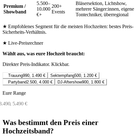
5.500–
Bläsersektion, Lichtshow,
Premium /
200+
10.000
mehrere Sänger:innen, eigene
Showband
Events
€+
Tontechniker, überregional
★ Empfohlenes Segment für die meisten Hochzeiten: bestes Preis-
Sicherheits-Verhältnis.
★ Live-Preisrechner
Wählt aus, was eure Hochzeit braucht:
Direkter Preis-Indikator. Klickbar.
Trauung
990
,
1.490
€
Sektempfang
500
,
1.200
€
Partyband
2.500
,
4.000
€
DJ-Aftershow
900
,
1.800
€
Eure Range
3.490, 5.490 €
Vollen Kalkulator starten →
Was bestimmt den Preis einer
Hochzeitsband?