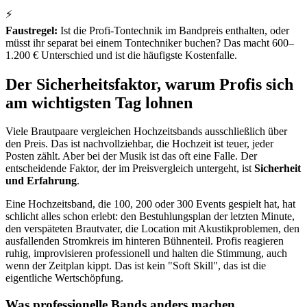
⚡
Faustregel:
Ist die Profi-Tontechnik im Bandpreis enthalten, oder
müsst ihr separat bei einem Tontechniker buchen? Das macht 600–
1.200 € Unterschied und ist die häufigste Kostenfalle.
Der Sicherheitsfaktor, warum Profis sich
am wichtigsten Tag lohnen
Viele Brautpaare vergleichen Hochzeitsbands ausschließlich über
den Preis. Das ist nachvollziehbar, die Hochzeit ist teuer, jeder
Posten zählt. Aber bei der Musik ist das oft eine Falle. Der
entscheidende Faktor, der im Preisvergleich untergeht, ist
Sicherheit
und Erfahrung
.
Eine Hochzeitsband, die 100, 200 oder 300 Events gespielt hat, hat
schlicht alles schon erlebt: den Bestuhlungsplan der letzten Minute,
den verspäteten Brautvater, die Location mit Akustikproblemen, den
ausfallenden Stromkreis im hinteren Bühnenteil. Profis reagieren
ruhig, improvisieren professionell und halten die Stimmung, auch
wenn der Zeitplan kippt. Das ist kein "Soft Skill", das ist die
eigentliche Wertschöpfung.
Was professionelle Bands anders machen