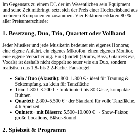
Im Gegensatz zu einem DJ, der im Wesentlichen sein Equipment
und seine Zeit mitbringt, setzt sich der Preis einer Hochzeitsband aus
mehreren Komponenten zusammen. Vier Faktoren erklären 80 %
aller Preisunterschiede:
1. Besetzung, Duo, Trio, Quartett oder Vollband
Jeder Musiker und jede Musikerin bedeutet ein eigenes Honorar,
eine eigene Anfahrt, ein eigenes Mikrofon, einen eigenen Monitor,
eine eigene Versicherung. Ein Quartett (Drums, Bass, Gitarre/Keys,
Vocals) ist deshalb nicht doppelt so teuer wie ein Duo, sondern
realistisch das 1,8- bis 2,2-Fache. Faustregel:
Solo / Duo (Akustik)
: 800–1.800 € · ideal für Trauung &
Sektempfang, zu klein für Tanzfläche
Trio
: 1.800–3.200 € · funktioniert bis 80 Gäste, kompakte
Bühnen
Quartett
: 2.800–5.500 € · der Standard für volle Tanzfläche,
4 h Spielzeit
Quintett+ mit Bläsern
: 5.500–10.000 €+ · Show-Faktor,
große Locations, Bläser-Sound
2. Spielzeit & Programm