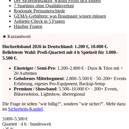
Der Sicherheitsfaktor, warum Profis sich lohnen
7 Spartipps ohne Qualitätsverlust
Regionale Preisunterschiede
GEMA-Gebühren: was Brautpaare wissen müssen
Anbieter-Check in 5 Fragen
Häufige Fragen
★ Kurzantwort
Hochzeitsband 2026 in Deutschland: 1.200 €, 10.000 €.
Beliebteste Wahl: Profi-Quartett mit 4 h Spielzeit für 3.000–
5.500 €.
Einsteiger / Semi-Pro
: 1.200–2.800 € · Duos & Trios mit <
20 Auftritten
Gehobenes Mittelsegment
: 2.800–5.500 € · 50–200+ Events
Erfahrung, eigenes Pro-Equipment, Backup-Setup
Premium / Showband
: 5.500–10.000 €+ · 200+ Events,
Bläsersektion, Lightshow, überregional
Die Frage ist selten "wie billig?", sondern "wie sicher?". Mehr dazu
im
Sicherheits-Kapitel
.
3.000–5.500 €
Quartett · 4 h · bundesweit