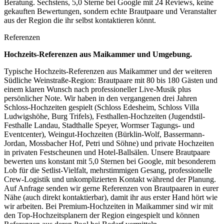
Beratung. Sechstens, 5,0 Sterne bei Google mit 24 Reviews, keine
gekauften Bewertungen, sondern echte Brautpaare und Veranstalter
aus der Region die ihr selbst kontaktieren könnt.
Referenzen
Hochzeits-Referenzen aus
Maikammer
und Umgebung.
Typische Hochzeits-Referenzen aus Maikammer und der weiteren
Südliche Weinstraße-Region: Brautpaare mit 80 bis 180 Gästen und
einem klaren Wunsch nach professioneller Live-Musik plus
persönlicher Note. Wir haben in den vergangenen drei Jahren
Schloss-Hochzeiten gespielt (Schloss Edesheim, Schloss Villa
Ludwigshöhe, Burg Trifels), Festhallen-Hochzeiten (Jugendstil-
Festhalle Landau, Stadthalle Speyer, Wormser Tagungs- und
Eventcenter), Weingut-Hochzeiten (Bürklin-Wolf, Bassermann-
Jordan, Mossbacher Hof, Petri und Söhne) und private Hochzeiten
in privaten Festscheunen und Hotel-Ballsälen. Unsere Brautpaare
bewerten uns konstant mit 5,0 Sternen bei Google, mit besonderem
Lob für die Setlist-Vielfalt, mehrstimmigen Gesang, professionelle
Crew-Logistik und unkomplizierten Kontakt während der Planung.
Auf Anfrage senden wir gerne Referenzen von Brautpaaren in eurer
Nähe (auch direkt kontaktierbar), damit ihr aus erster Hand hört wie
wir arbeiten. Bei Premium-Hochzeiten in Maikammer sind wir mit
den Top-Hochzeitsplanern der Region eingespielt und können