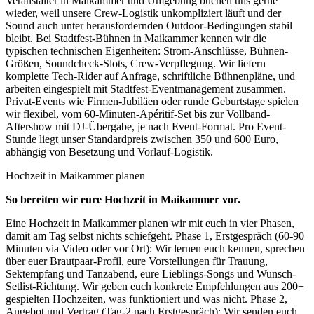
Veranstalter in Maikammer und Umgebung buchen uns gerne
wieder, weil unsere Crew-Logistik unkompliziert läuft und der
Sound auch unter herausfordernden Outdoor-Bedingungen stabil
bleibt. Bei Stadtfest-Bühnen in Maikammer kennen wir die
typischen technischen Eigenheiten: Strom-Anschlüsse, Bühnen-
Größen, Soundcheck-Slots, Crew-Verpflegung. Wir liefern
komplette Tech-Rider auf Anfrage, schriftliche Bühnenpläne, und
arbeiten eingespielt mit Stadtfest-Eventmanagement zusammen.
Privat-Events wie Firmen-Jubiläen oder runde Geburtstage spielen
wir flexibel, vom 60-Minuten-Apéritif-Set bis zur Vollband-
Aftershow mit DJ-Übergabe, je nach Event-Format. Pro Event-
Stunde liegt unser Standardpreis zwischen 350 und 600 Euro,
abhängig von Besetzung und Vorlauf-Logistik.
Hochzeit in
Maikammer
planen
So bereiten wir eure Hochzeit in
Maikammer
vor.
Eine Hochzeit in Maikammer planen wir mit euch in vier Phasen,
damit am Tag selbst nichts schiefgeht. Phase 1, Erstgespräch (60-90
Minuten via Video oder vor Ort): Wir lernen euch kennen, sprechen
über euer Brautpaar-Profil, eure Vorstellungen für Trauung,
Sektempfang und Tanzabend, eure Lieblings-Songs und Wunsch-
Setlist-Richtung. Wir geben euch konkrete Empfehlungen aus 200+
gespielten Hochzeiten, was funktioniert und was nicht. Phase 2,
Angebot und Vertrag (Tag-2 nach Erstgespräch): Wir senden euch