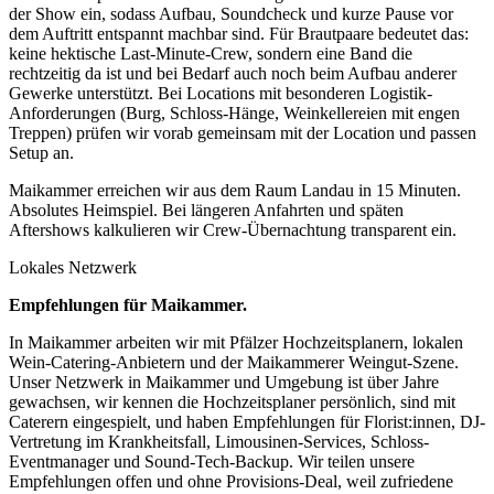
der Show ein, sodass Aufbau, Soundcheck und kurze Pause vor
dem Auftritt entspannt machbar sind. Für Brautpaare bedeutet das:
keine hektische Last-Minute-Crew, sondern eine Band die
rechtzeitig da ist und bei Bedarf auch noch beim Aufbau anderer
Gewerke unterstützt. Bei Locations mit besonderen Logistik-
Anforderungen (Burg, Schloss-Hänge, Weinkellereien mit engen
Treppen) prüfen wir vorab gemeinsam mit der Location und passen
Setup an.
Maikammer erreichen wir aus dem Raum Landau in 15 Minuten.
Absolutes Heimspiel. Bei längeren Anfahrten und späten
Aftershows kalkulieren wir Crew-Übernachtung transparent ein.
Lokales Netzwerk
Empfehlungen für
Maikammer
.
In Maikammer arbeiten wir mit Pfälzer Hochzeitsplanern, lokalen
Wein-Catering-Anbietern und der Maikammerer Weingut-Szene.
Unser Netzwerk in Maikammer und Umgebung ist über Jahre
gewachsen, wir kennen die Hochzeitsplaner persönlich, sind mit
Caterern eingespielt, und haben Empfehlungen für Florist:innen, DJ-
Vertretung im Krankheitsfall, Limousinen-Services, Schloss-
Eventmanager und Sound-Tech-Backup. Wir teilen unsere
Empfehlungen offen und ohne Provisions-Deal, weil zufriedene