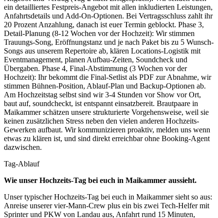
ein detailliertes Festpreis-Angebot mit allen inkludierten Leistungen,
Anfahrtsdetails und Add-On-Optionen. Bei Vertragsschluss zahlt ihr
20 Prozent Anzahlung, danach ist euer Termin geblockt. Phase 3,
Detail-Planung (8-12 Wochen vor der Hochzeit): Wir stimmen
Trauungs-Song, Eröffnungstanz und je nach Paket bis zu 5 Wunsch-
Songs aus unserem Repertoire ab, klären Locations-Logistik mit
Eventmanagement, planen Aufbau-Zeiten, Soundcheck und
Übergaben. Phase 4, Final-Abstimmung (3 Wochen vor der
Hochzeit): Ihr bekommt die Final-Setlist als PDF zur Abnahme, wir
stimmen Bühnen-Position, Ablauf-Plan und Backup-Optionen ab.
Am Hochzeitstag selbst sind wir 3-4 Stunden vor Show vor Ort,
baut auf, soundcheckt, ist entspannt einsatzbereit. Brautpaare in
Maikammer schätzen unsere strukturierte Vorgehensweise, weil sie
keinen zusätzlichen Stress neben den vielen anderen Hochzeits-
Gewerken aufbaut. Wir kommunizieren proaktiv, melden uns wenn
etwas zu klären ist, und sind direkt erreichbar ohne Booking-Agent
dazwischen.
Tag-Ablauf
Wie unser Hochzeits-Tag bei euch in
Maikammer
aussieht.
Unser typischer Hochzeits-Tag bei euch in Maikammer sieht so aus:
Anreise unserer vier-Mann-Crew plus ein bis zwei Tech-Helfer mit
Sprinter und PKW von Landau aus, Anfahrt rund 15 Minuten,