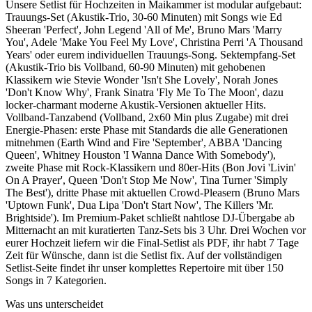
Unsere Setlist für Hochzeiten in Maikammer ist modular aufgebaut:
Trauungs-Set (Akustik-Trio, 30-60 Minuten) mit Songs wie Ed
Sheeran 'Perfect', John Legend 'All of Me', Bruno Mars 'Marry
You', Adele 'Make You Feel My Love', Christina Perri 'A Thousand
Years' oder eurem individuellen Trauungs-Song. Sektempfang-Set
(Akustik-Trio bis Vollband, 60-90 Minuten) mit gehobenen
Klassikern wie Stevie Wonder 'Isn't She Lovely', Norah Jones
'Don't Know Why', Frank Sinatra 'Fly Me To The Moon', dazu
locker-charmant moderne Akustik-Versionen aktueller Hits.
Vollband-Tanzabend (Vollband, 2x60 Min plus Zugabe) mit drei
Energie-Phasen: erste Phase mit Standards die alle Generationen
mitnehmen (Earth Wind and Fire 'September', ABBA 'Dancing
Queen', Whitney Houston 'I Wanna Dance With Somebody'),
zweite Phase mit Rock-Klassikern und 80er-Hits (Bon Jovi 'Livin'
On A Prayer', Queen 'Don't Stop Me Now', Tina Turner 'Simply
The Best'), dritte Phase mit aktuellen Crowd-Pleasern (Bruno Mars
'Uptown Funk', Dua Lipa 'Don't Start Now', The Killers 'Mr.
Brightside'). Im Premium-Paket schließt nahtlose DJ-Übergabe ab
Mitternacht an mit kuratierten Tanz-Sets bis 3 Uhr. Drei Wochen vor
eurer Hochzeit liefern wir die Final-Setlist als PDF, ihr habt 7 Tage
Zeit für Wünsche, dann ist die Setlist fix. Auf der vollständigen
Setlist-Seite findet ihr unser komplettes Repertoire mit über 150
Songs in 7 Kategorien.
Was uns unterscheidet