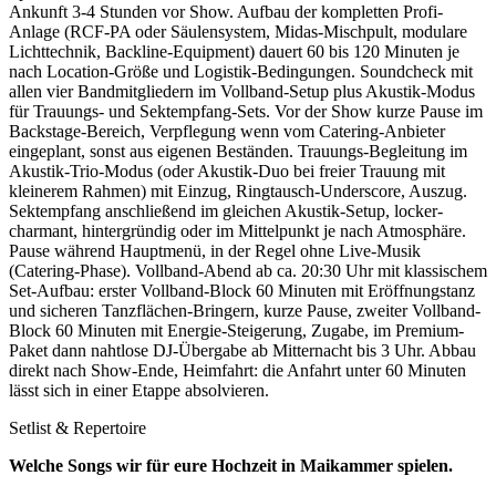
Ankunft 3-4 Stunden vor Show. Aufbau der kompletten Profi-
Anlage (RCF-PA oder Säulensystem, Midas-Mischpult, modulare
Lichttechnik, Backline-Equipment) dauert 60 bis 120 Minuten je
nach Location-Größe und Logistik-Bedingungen. Soundcheck mit
allen vier Bandmitgliedern im Vollband-Setup plus Akustik-Modus
für Trauungs- und Sektempfang-Sets. Vor der Show kurze Pause im
Backstage-Bereich, Verpflegung wenn vom Catering-Anbieter
eingeplant, sonst aus eigenen Beständen. Trauungs-Begleitung im
Akustik-Trio-Modus (oder Akustik-Duo bei freier Trauung mit
kleinerem Rahmen) mit Einzug, Ringtausch-Underscore, Auszug.
Sektempfang anschließend im gleichen Akustik-Setup, locker-
charmant, hintergründig oder im Mittelpunkt je nach Atmosphäre.
Pause während Hauptmenü, in der Regel ohne Live-Musik
(Catering-Phase). Vollband-Abend ab ca. 20:30 Uhr mit klassischem
Set-Aufbau: erster Vollband-Block 60 Minuten mit Eröffnungstanz
und sicheren Tanzflächen-Bringern, kurze Pause, zweiter Vollband-
Block 60 Minuten mit Energie-Steigerung, Zugabe, im Premium-
Paket dann nahtlose DJ-Übergabe ab Mitternacht bis 3 Uhr. Abbau
direkt nach Show-Ende, Heimfahrt: die Anfahrt unter 60 Minuten
lässt sich in einer Etappe absolvieren.
Setlist & Repertoire
Welche Songs wir für eure Hochzeit in
Maikammer
spielen.