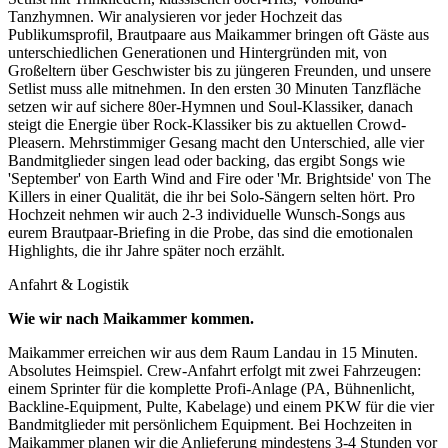
Tanzhymnen. Wir analysieren vor jeder Hochzeit das
Publikumsprofil, Brautpaare aus Maikammer bringen oft Gäste aus
unterschiedlichen Generationen und Hintergründen mit, von
Großeltern über Geschwister bis zu jüngeren Freunden, und unsere
Setlist muss alle mitnehmen. In den ersten 30 Minuten Tanzfläche
setzen wir auf sichere 80er-Hymnen und Soul-Klassiker, danach
steigt die Energie über Rock-Klassiker bis zu aktuellen Crowd-
Pleasern. Mehrstimmiger Gesang macht den Unterschied, alle vier
Bandmitglieder singen lead oder backing, das ergibt Songs wie
'September' von Earth Wind and Fire oder 'Mr. Brightside' von The
Killers in einer Qualität, die ihr bei Solo-Sängern selten hört. Pro
Hochzeit nehmen wir auch 2-3 individuelle Wunsch-Songs aus
eurem Brautpaar-Briefing in die Probe, das sind die emotionalen
Highlights, die ihr Jahre später noch erzählt.
Anfahrt & Logistik
Wie wir nach
Maikammer
kommen.
Maikammer erreichen wir aus dem Raum Landau in 15 Minuten.
Absolutes Heimspiel. Crew-Anfahrt erfolgt mit zwei Fahrzeugen:
einem Sprinter für die komplette Profi-Anlage (PA, Bühnenlicht,
Backline-Equipment, Pulte, Kabelage) und einem PKW für die vier
Bandmitglieder mit persönlichem Equipment. Bei Hochzeiten in
Maikammer planen wir die Anlieferung mindestens 3-4 Stunden vor