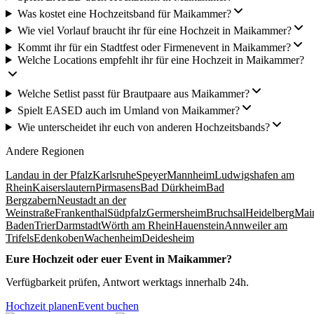
Was kostet eine Hochzeitsband für Maikammer?
Wie viel Vorlauf braucht ihr für eine Hochzeit in Maikammer?
Kommt ihr für ein Stadtfest oder Firmenevent in Maikammer?
Welche Locations empfehlt ihr für eine Hochzeit in Maikammer?
Welche Setlist passt für Brautpaare aus Maikammer?
Spielt EASED auch im Umland von Maikammer?
Wie unterscheidet ihr euch von anderen Hochzeitsbands?
Andere Regionen
Landau in der Pfalz
Karlsruhe
Speyer
Mannheim
Ludwigshafen am
Rhein
Kaiserslautern
Pirmasens
Bad Dürkheim
Bad
Bergzabern
Neustadt an der
Weinstraße
Frankenthal
Südpfalz
Germersheim
Bruchsal
Heidelberg
Mai
Baden
Trier
Darmstadt
Wörth am Rhein
Hauenstein
Annweiler am
Trifels
Edenkoben
Wachenheim
Deidesheim
Eure Hochzeit oder euer Event in
Maikammer
?
Verfügbarkeit prüfen, Antwort werktags innerhalb 24h.
Hochzeit planen
Event buchen