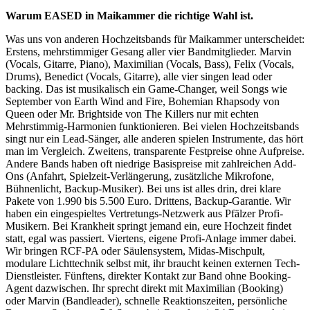
Warum EASED in
Maikammer
die richtige Wahl ist.
Was uns von anderen Hochzeitsbands für Maikammer unterscheidet:
Erstens, mehrstimmiger Gesang aller vier Bandmitglieder. Marvin
(Vocals, Gitarre, Piano), Maximilian (Vocals, Bass), Felix (Vocals,
Drums), Benedict (Vocals, Gitarre), alle vier singen lead oder
backing. Das ist musikalisch ein Game-Changer, weil Songs wie
September von Earth Wind and Fire, Bohemian Rhapsody von
Queen oder Mr. Brightside von The Killers nur mit echten
Mehrstimmig-Harmonien funktionieren. Bei vielen Hochzeitsbands
singt nur ein Lead-Sänger, alle anderen spielen Instrumente, das hört
man im Vergleich. Zweitens, transparente Festpreise ohne Aufpreise.
Andere Bands haben oft niedrige Basispreise mit zahlreichen Add-
Ons (Anfahrt, Spielzeit-Verlängerung, zusätzliche Mikrofone,
Bühnenlicht, Backup-Musiker). Bei uns ist alles drin, drei klare
Pakete von 1.990 bis 5.500 Euro. Drittens, Backup-Garantie. Wir
haben ein eingespieltes Vertretungs-Netzwerk aus Pfälzer Profi-
Musikern. Bei Krankheit springt jemand ein, eure Hochzeit findet
statt, egal was passiert. Viertens, eigene Profi-Anlage immer dabei.
Wir bringen RCF-PA oder Säulensystem, Midas-Mischpult,
modulare Lichttechnik selbst mit, ihr braucht keinen externen Tech-
Dienstleister. Fünftens, direkter Kontakt zur Band ohne Booking-
Agent dazwischen. Ihr sprecht direkt mit Maximilian (Booking)
oder Marvin (Bandleader), schnelle Reaktionszeiten, persönliche