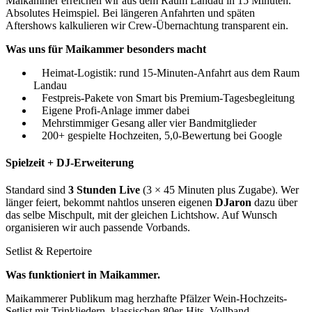
Maikammer erreichen wir aus dem Raum Landau in 15 Minuten.
Absolutes Heimspiel. Bei längeren Anfahrten und späten
Aftershows kalkulieren wir Crew-Übernachtung transparent ein.
Was uns für
Maikammer
besonders macht
Heimat-Logistik: rund 15-Minuten-Anfahrt aus dem Raum
Landau
Festpreis-Pakete von Smart bis Premium-Tagesbegleitung
Eigene Profi-Anlage immer dabei
Mehrstimmiger Gesang aller vier Bandmitglieder
200+ gespielte Hochzeiten, 5,0-Bewertung bei Google
Spielzeit + DJ-Erweiterung
Standard sind
3 Stunden Live
(3 × 45 Minuten plus Zugabe). Wer
länger feiert, bekommt nahtlos unseren eigenen
DJaron
dazu über
das selbe Mischpult, mit der gleichen Lichtshow. Auf Wunsch
organisieren wir auch passende Vorbands.
Setlist & Repertoire
Was funktioniert in
Maikammer
.
Maikammerer Publikum mag herzhafte Pfälzer Wein-Hochzeits-
Setlist mit Trinkliedern, klassischen 80er-Hits, Vollband-