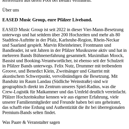
Referenzen aus deren Pool bei Bedarf vermitteln.
Über uns
EASED Music Group, eure Pfälzer Liveband.
EASED Music Group ist seit 2022 in dieser Vier-Mann-Besetzung
unterwegs und hat seitdem über 200 Hochzeiten und mehr als 80
Stadtfest-Auftritte in der Pfalz, Karlsruhe-Region, Rhein-Neckar
und Saarland gespielt. Marvin Rheinheimer, Frontmann und
Bandleader, ist seit Jahren in der Pfälzer Musikszene aktiv und hat in
mehreren Bands Bühnenerfahrung gesammelt. Maximilian Moock,
Bassist und Booking-Verantwortlicher, ist ebenso seit der Schulzeit
in Pfälzer Bands unterwegs. Felix Nutz, Drummer mit treibendem
Groove, und Benedict Klein, Zweitsänger und Gitarrist mit
akustischem Schwerpunkt, vervollständigen die Besetzung. Mit
Bandsitz im Raum Landau (Südliche Weinstraße) sind wir
geographisch direkt im Zentrum unseres Spiel-Radius, was die
Crew-Logistik für Maikammer und das Umfeld deutlich vereinfacht.
Pfälzer Hochzeitskultur kennen wir aus eigener Erfahrung, viele
unserer Familienmitglieder und Freunde haben bei uns geheiratet,
das schafft eine Erdung und Authentizität die ihr bei überregionalen
Premium-Bands selten findet.
Was Paare & Veranstalter sagen