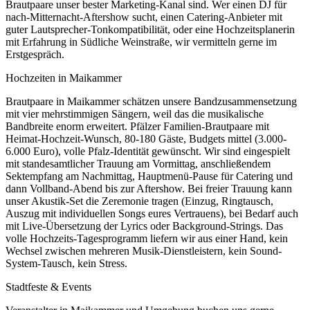
Brautpaare unser bester Marketing-Kanal sind. Wer einen DJ für
nach-Mitternacht-Aftershow sucht, einen Catering-Anbieter mit
guter Lautsprecher-Tonkompatibilität, oder eine Hochzeitsplanerin
mit Erfahrung in Südliche Weinstraße, wir vermitteln gerne im
Erstgespräch.
Hochzeiten in
Maikammer
Brautpaare in Maikammer schätzen unsere Bandzusammensetzung
mit vier mehrstimmigen Sängern, weil das die musikalische
Bandbreite enorm erweitert. Pfälzer Familien-Brautpaare mit
Heimat-Hochzeit-Wunsch, 80-180 Gäste, Budgets mittel (3.000-
6.000 Euro), volle Pfalz-Identität gewünscht. Wir sind eingespielt
mit standesamtlicher Trauung am Vormittag, anschließendem
Sektempfang am Nachmittag, Hauptmenü-Pause für Catering und
dann Vollband-Abend bis zur Aftershow. Bei freier Trauung kann
unser Akustik-Set die Zeremonie tragen (Einzug, Ringtausch,
Auszug mit individuellen Songs eures Vertrauens), bei Bedarf auch
mit Live-Übersetzung der Lyrics oder Background-Strings. Das
volle Hochzeits-Tagesprogramm liefern wir aus einer Hand, kein
Wechsel zwischen mehreren Musik-Dienstleistern, kein Sound-
System-Tausch, kein Stress.
Stadtfeste & Events