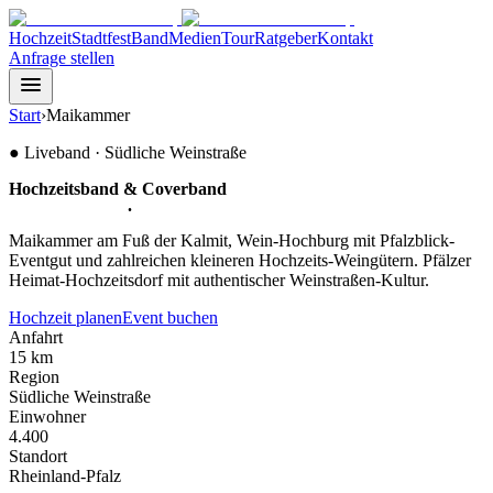
Hochzeit
Stadtfest
Band
Medien
Tour
Ratgeber
Kontakt
Anfrage stellen
Start
›
Maikammer
●
Liveband ·
Südliche Weinstraße
Hochzeitsband & Coverband
für
Maikammer
.
Maikammer am Fuß der Kalmit, Wein-Hochburg mit Pfalzblick-
Eventgut und zahlreichen kleineren Hochzeits-Weingütern. Pfälzer
Heimat-Hochzeitsdorf mit authentischer Weinstraßen-Kultur.
Hochzeit planen
Event buchen
Anfahrt
15 km
Region
Südliche Weinstraße
Einwohner
4.400
Standort
Rheinland-Pfalz