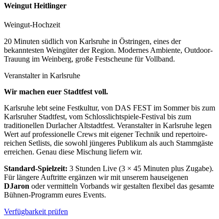
Weingut Heitlinger
Weingut-Hochzeit
20 Minuten südlich von Karlsruhe in Östringen, eines der
bekanntesten Weingüter der Region. Modernes Ambiente, Outdoor-
Trauung im Weinberg, große Festscheune für Vollband.
Veranstalter in
Karlsruhe
Wir machen euer Stadtfest voll.
Karlsruhe lebt seine Festkultur, von DAS FEST im Sommer bis zum
Karlsruher Stadtfest, vom Schlosslichtspiele-Festival bis zum
traditionellen Durlacher Altstadtfest. Veranstalter in Karlsruhe legen
Wert auf professionelle Crews mit eigener Technik und repertoire­
reichen Setlists, die sowohl jüngeres Publikum als auch Stammgäste
erreichen. Genau diese Mischung liefern wir.
Standard-Spielzeit:
3 Stunden Live (3 × 45 Minuten plus Zugabe).
Für längere Auftritte ergänzen wir mit unserem hauseigenen
DJaron
oder vermitteln Vorbands wir gestalten flexibel das gesamte
Bühnen-Programm eures Events.
Verfügbarkeit prüfen