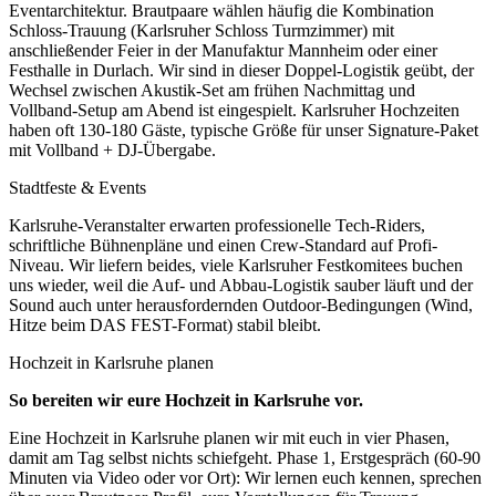
Eventarchitektur. Brautpaare wählen häufig die Kombination
Schloss-Trauung (Karlsruher Schloss Turmzimmer) mit
anschließender Feier in der Manufaktur Mannheim oder einer
Festhalle in Durlach. Wir sind in dieser Doppel-Logistik geübt, der
Wechsel zwischen Akustik-Set am frühen Nachmittag und
Vollband-Setup am Abend ist eingespielt. Karlsruher Hochzeiten
haben oft 130-180 Gäste, typische Größe für unser Signature-Paket
mit Vollband + DJ-Übergabe.
Stadtfeste & Events
Karlsruhe-Veranstalter erwarten professionelle Tech-Riders,
schriftliche Bühnenpläne und einen Crew-Standard auf Profi-
Niveau. Wir liefern beides, viele Karlsruher Festkomitees buchen
uns wieder, weil die Auf- und Abbau-Logistik sauber läuft und der
Sound auch unter herausfordernden Outdoor-Bedingungen (Wind,
Hitze beim DAS FEST-Format) stabil bleibt.
Hochzeit in
Karlsruhe
planen
So bereiten wir eure Hochzeit in
Karlsruhe
vor.
Eine Hochzeit in Karlsruhe planen wir mit euch in vier Phasen,
damit am Tag selbst nichts schiefgeht. Phase 1, Erstgespräch (60-90
Minuten via Video oder vor Ort): Wir lernen euch kennen, sprechen