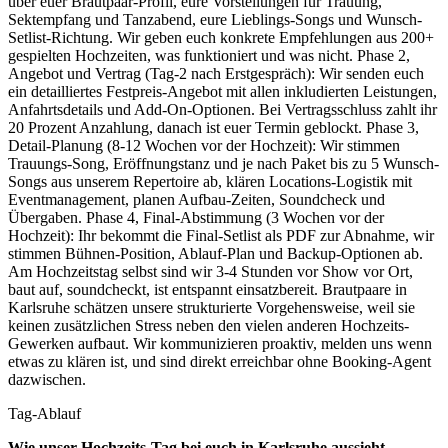
über euer Brautpaar-Profil, eure Vorstellungen für Trauung,
Sektempfang und Tanzabend, eure Lieblings-Songs und Wunsch-
Setlist-Richtung. Wir geben euch konkrete Empfehlungen aus 200+
gespielten Hochzeiten, was funktioniert und was nicht. Phase 2,
Angebot und Vertrag (Tag-2 nach Erstgespräch): Wir senden euch
ein detailliertes Festpreis-Angebot mit allen inkludierten Leistungen,
Anfahrtsdetails und Add-On-Optionen. Bei Vertragsschluss zahlt ihr
20 Prozent Anzahlung, danach ist euer Termin geblockt. Phase 3,
Detail-Planung (8-12 Wochen vor der Hochzeit): Wir stimmen
Trauungs-Song, Eröffnungstanz und je nach Paket bis zu 5 Wunsch-
Songs aus unserem Repertoire ab, klären Locations-Logistik mit
Eventmanagement, planen Aufbau-Zeiten, Soundcheck und
Übergaben. Phase 4, Final-Abstimmung (3 Wochen vor der
Hochzeit): Ihr bekommt die Final-Setlist als PDF zur Abnahme, wir
stimmen Bühnen-Position, Ablauf-Plan und Backup-Optionen ab.
Am Hochzeitstag selbst sind wir 3-4 Stunden vor Show vor Ort,
baut auf, soundcheckt, ist entspannt einsatzbereit. Brautpaare in
Karlsruhe schätzen unsere strukturierte Vorgehensweise, weil sie
keinen zusätzlichen Stress neben den vielen anderen Hochzeits-
Gewerken aufbaut. Wir kommunizieren proaktiv, melden uns wenn
etwas zu klären ist, und sind direkt erreichbar ohne Booking-Agent
dazwischen.
Tag-Ablauf
Wie unser Hochzeits-Tag bei euch in
Karlsruhe
aussieht.