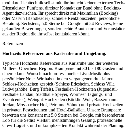
modulare Lichttechnik selbst mit, ihr braucht keinen externen Tech-
Dienstleister. Fünftens, direkter Kontakt zur Band ohne Booking-
Agent dazwischen. Ihr sprecht direkt mit Maximilian (Booking)
oder Marvin (Bandleader), schnelle Reaktionszeiten, persönliche
Beratung. Sechstens, 5,0 Sterne bei Google mit 24 Reviews, keine
gekauften Bewertungen, sondern echte Brautpaare und Veranstalter
aus der Region die ihr selbst kontaktieren könnt.
Referenzen
Hochzeits-Referenzen aus
Karlsruhe
und Umgebung.
Typische Hochzeits-Referenzen aus Karlsruhe und der weiteren
Mittlerer Oberrhein-Region: Brautpaare mit 80 bis 180 Gästen und
einem klaren Wunsch nach professioneller Live-Musik plus
persönlicher Note. Wir haben in den vergangenen drei Jahren
Schloss-Hochzeiten gespielt (Schloss Edesheim, Schloss Villa
Ludwigshöhe, Burg Trifels), Festhallen-Hochzeiten (Jugendstil-
Festhalle Landau, Stadthalle Speyer, Wormser Tagungs- und
Eventcenter), Weingut-Hochzeiten (Bürklin-Wolf, Bassermann-
Jordan, Mossbacher Hof, Petri und Söhne) und private Hochzeiten
in privaten Festscheunen und Hotel-Ballsälen. Unsere Brautpaare
bewerten uns konstant mit 5,0 Sternen bei Google, mit besonderem
Lob für die Setlist-Vielfalt, mehrstimmigen Gesang, professionelle
Crew-Logistik und unkomplizierten Kontakt während der Planung.