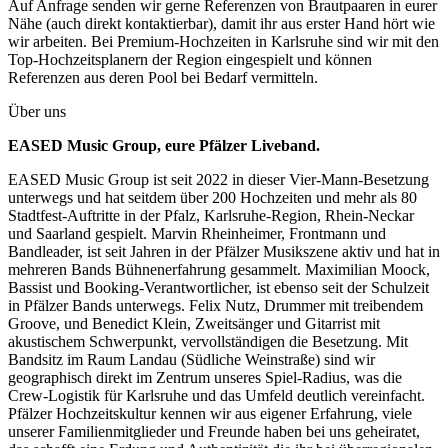
Auf Anfrage senden wir gerne Referenzen von Brautpaaren in eurer
Nähe (auch direkt kontaktierbar), damit ihr aus erster Hand hört wie
wir arbeiten. Bei Premium-Hochzeiten in Karlsruhe sind wir mit den
Top-Hochzeitsplanern der Region eingespielt und können
Referenzen aus deren Pool bei Bedarf vermitteln.
Über uns
EASED Music Group, eure Pfälzer Liveband.
EASED Music Group ist seit 2022 in dieser Vier-Mann-Besetzung
unterwegs und hat seitdem über 200 Hochzeiten und mehr als 80
Stadtfest-Auftritte in der Pfalz, Karlsruhe-Region, Rhein-Neckar
und Saarland gespielt. Marvin Rheinheimer, Frontmann und
Bandleader, ist seit Jahren in der Pfälzer Musikszene aktiv und hat in
mehreren Bands Bühnenerfahrung gesammelt. Maximilian Moock,
Bassist und Booking-Verantwortlicher, ist ebenso seit der Schulzeit
in Pfälzer Bands unterwegs. Felix Nutz, Drummer mit treibendem
Groove, und Benedict Klein, Zweitsänger und Gitarrist mit
akustischem Schwerpunkt, vervollständigen die Besetzung. Mit
Bandsitz im Raum Landau (Südliche Weinstraße) sind wir
geographisch direkt im Zentrum unseres Spiel-Radius, was die
Crew-Logistik für Karlsruhe und das Umfeld deutlich vereinfacht.
Pfälzer Hochzeitskultur kennen wir aus eigener Erfahrung, viele
unserer Familienmitglieder und Freunde haben bei uns geheiratet,