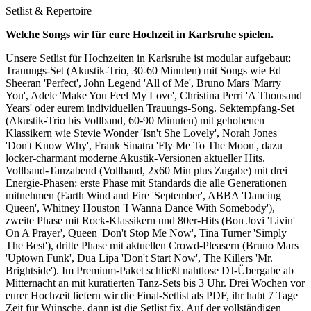
Setlist & Repertoire
Welche Songs wir für eure Hochzeit in
Karlsruhe
spielen.
Unsere Setlist für Hochzeiten in Karlsruhe ist modular aufgebaut:
Trauungs-Set (Akustik-Trio, 30-60 Minuten) mit Songs wie Ed
Sheeran 'Perfect', John Legend 'All of Me', Bruno Mars 'Marry
You', Adele 'Make You Feel My Love', Christina Perri 'A Thousand
Years' oder eurem individuellen Trauungs-Song. Sektempfang-Set
(Akustik-Trio bis Vollband, 60-90 Minuten) mit gehobenen
Klassikern wie Stevie Wonder 'Isn't She Lovely', Norah Jones
'Don't Know Why', Frank Sinatra 'Fly Me To The Moon', dazu
locker-charmant moderne Akustik-Versionen aktueller Hits.
Vollband-Tanzabend (Vollband, 2x60 Min plus Zugabe) mit drei
Energie-Phasen: erste Phase mit Standards die alle Generationen
mitnehmen (Earth Wind and Fire 'September', ABBA 'Dancing
Queen', Whitney Houston 'I Wanna Dance With Somebody'),
zweite Phase mit Rock-Klassikern und 80er-Hits (Bon Jovi 'Livin'
On A Prayer', Queen 'Don't Stop Me Now', Tina Turner 'Simply
The Best'), dritte Phase mit aktuellen Crowd-Pleasern (Bruno Mars
'Uptown Funk', Dua Lipa 'Don't Start Now', The Killers 'Mr.
Brightside'). Im Premium-Paket schließt nahtlose DJ-Übergabe ab
Mitternacht an mit kuratierten Tanz-Sets bis 3 Uhr. Drei Wochen vor
eurer Hochzeit liefern wir die Final-Setlist als PDF, ihr habt 7 Tage
Zeit für Wünsche, dann ist die Setlist fix. Auf der vollständigen