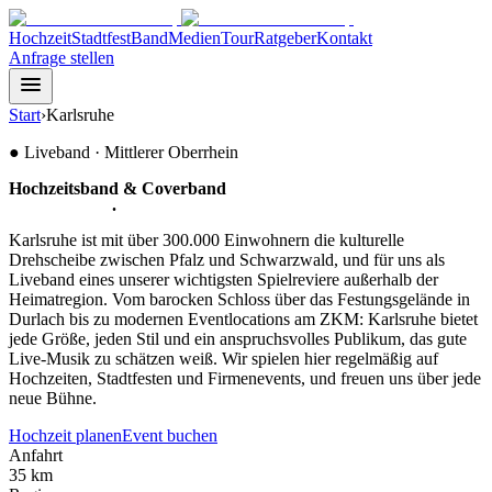
Hochzeit
Stadtfest
Band
Medien
Tour
Ratgeber
Kontakt
Anfrage stellen
Start
›
Karlsruhe
●
Liveband ·
Mittlerer Oberrhein
Hochzeitsband & Coverband
für
Karlsruhe
.
Karlsruhe ist mit über 300.000 Einwohnern die kulturelle
Drehscheibe zwischen Pfalz und Schwarzwald, und für uns als
Liveband eines unserer wichtigsten Spielreviere außerhalb der
Heimatregion. Vom barocken Schloss über das Festungsgelände in
Durlach bis zu modernen Eventlocations am ZKM: Karlsruhe bietet
jede Größe, jeden Stil und ein anspruchsvolles Publikum, das gute
Live-Musik zu schätzen weiß. Wir spielen hier regelmäßig auf
Hochzeiten, Stadtfesten und Firmenevents, und freuen uns über jede
neue Bühne.
Hochzeit planen
Event buchen
Anfahrt
35 km