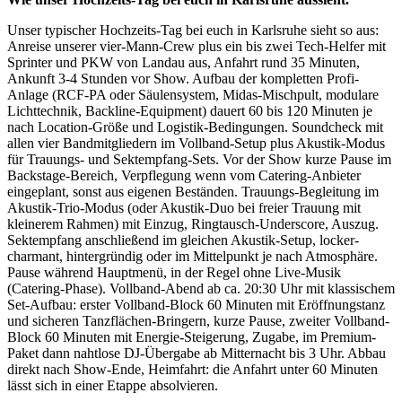
Unser typischer Hochzeits-Tag bei euch in Karlsruhe sieht so aus:
Anreise unserer vier-Mann-Crew plus ein bis zwei Tech-Helfer mit
Sprinter und PKW von Landau aus, Anfahrt rund 35 Minuten,
Ankunft 3-4 Stunden vor Show. Aufbau der kompletten Profi-
Anlage (RCF-PA oder Säulensystem, Midas-Mischpult, modulare
Lichttechnik, Backline-Equipment) dauert 60 bis 120 Minuten je
nach Location-Größe und Logistik-Bedingungen. Soundcheck mit
allen vier Bandmitgliedern im Vollband-Setup plus Akustik-Modus
für Trauungs- und Sektempfang-Sets. Vor der Show kurze Pause im
Backstage-Bereich, Verpflegung wenn vom Catering-Anbieter
eingeplant, sonst aus eigenen Beständen. Trauungs-Begleitung im
Akustik-Trio-Modus (oder Akustik-Duo bei freier Trauung mit
kleinerem Rahmen) mit Einzug, Ringtausch-Underscore, Auszug.
Sektempfang anschließend im gleichen Akustik-Setup, locker-
charmant, hintergründig oder im Mittelpunkt je nach Atmosphäre.
Pause während Hauptmenü, in der Regel ohne Live-Musik
(Catering-Phase). Vollband-Abend ab ca. 20:30 Uhr mit klassischem
Set-Aufbau: erster Vollband-Block 60 Minuten mit Eröffnungstanz
und sicheren Tanzflächen-Bringern, kurze Pause, zweiter Vollband-
Block 60 Minuten mit Energie-Steigerung, Zugabe, im Premium-
Paket dann nahtlose DJ-Übergabe ab Mitternacht bis 3 Uhr. Abbau
direkt nach Show-Ende, Heimfahrt: die Anfahrt unter 60 Minuten
lässt sich in einer Etappe absolvieren.