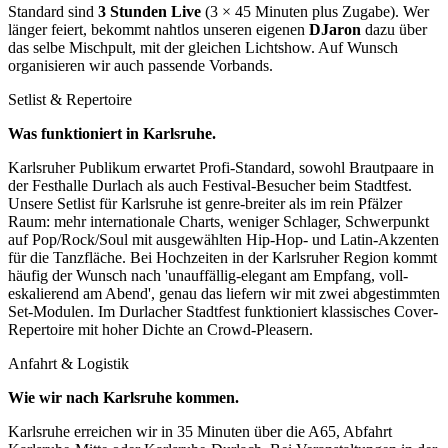
Standard sind
3 Stunden Live
(3 × 45 Minuten plus Zugabe). Wer
länger feiert, bekommt nahtlos unseren eigenen
DJaron
dazu über
das selbe Mischpult, mit der gleichen Lichtshow. Auf Wunsch
organisieren wir auch passende Vorbands.
Setlist & Repertoire
Was funktioniert in
Karlsruhe
.
Karlsruher Publikum erwartet Profi-Standard, sowohl Brautpaare in
der Festhalle Durlach als auch Festival-Besucher beim Stadtfest.
Unsere Setlist für Karlsruhe ist genre-breiter als im rein Pfälzer
Raum: mehr internationale Charts, weniger Schlager, Schwerpunkt
auf Pop/Rock/Soul mit ausgewählten Hip-Hop- und Latin-Akzenten
für die Tanzfläche. Bei Hochzeiten in der Karlsruher Region kommt
häufig der Wunsch nach 'unauffällig-elegant am Empfang, voll-
eskalierend am Abend', genau das liefern wir mit zwei abgestimmten
Set-Modulen. Im Durlacher Stadtfest funktioniert klassisches Cover-
Repertoire mit hoher Dichte an Crowd-Pleasern.
Anfahrt & Logistik
Wie wir nach
Karlsruhe
kommen.
Karlsruhe erreichen wir in 35 Minuten über die A65, Abfahrt