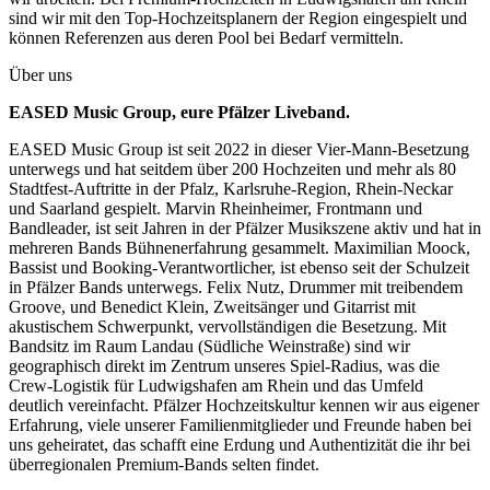
sind wir mit den Top-Hochzeitsplanern der Region eingespielt und
können Referenzen aus deren Pool bei Bedarf vermitteln.
Über uns
EASED Music Group, eure Pfälzer Liveband.
EASED Music Group ist seit 2022 in dieser Vier-Mann-Besetzung
unterwegs und hat seitdem über 200 Hochzeiten und mehr als 80
Stadtfest-Auftritte in der Pfalz, Karlsruhe-Region, Rhein-Neckar
und Saarland gespielt. Marvin Rheinheimer, Frontmann und
Bandleader, ist seit Jahren in der Pfälzer Musikszene aktiv und hat in
mehreren Bands Bühnenerfahrung gesammelt. Maximilian Moock,
Bassist und Booking-Verantwortlicher, ist ebenso seit der Schulzeit
in Pfälzer Bands unterwegs. Felix Nutz, Drummer mit treibendem
Groove, und Benedict Klein, Zweitsänger und Gitarrist mit
akustischem Schwerpunkt, vervollständigen die Besetzung. Mit
Bandsitz im Raum Landau (Südliche Weinstraße) sind wir
geographisch direkt im Zentrum unseres Spiel-Radius, was die
Crew-Logistik für Ludwigshafen am Rhein und das Umfeld
deutlich vereinfacht. Pfälzer Hochzeitskultur kennen wir aus eigener
Erfahrung, viele unserer Familienmitglieder und Freunde haben bei
uns geheiratet, das schafft eine Erdung und Authentizität die ihr bei
überregionalen Premium-Bands selten findet.