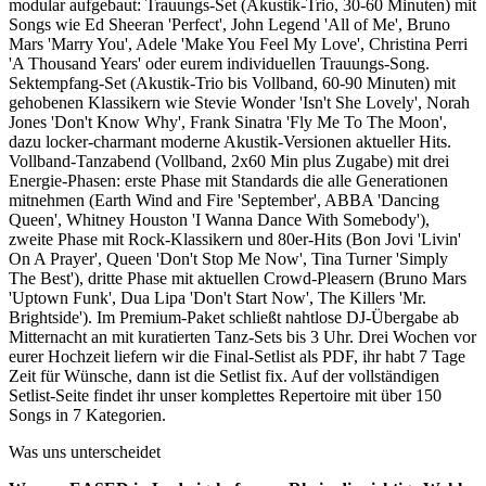
modular aufgebaut: Trauungs-Set (Akustik-Trio, 30-60 Minuten) mit
Songs wie Ed Sheeran 'Perfect', John Legend 'All of Me', Bruno
Mars 'Marry You', Adele 'Make You Feel My Love', Christina Perri
'A Thousand Years' oder eurem individuellen Trauungs-Song.
Sektempfang-Set (Akustik-Trio bis Vollband, 60-90 Minuten) mit
gehobenen Klassikern wie Stevie Wonder 'Isn't She Lovely', Norah
Jones 'Don't Know Why', Frank Sinatra 'Fly Me To The Moon',
dazu locker-charmant moderne Akustik-Versionen aktueller Hits.
Vollband-Tanzabend (Vollband, 2x60 Min plus Zugabe) mit drei
Energie-Phasen: erste Phase mit Standards die alle Generationen
mitnehmen (Earth Wind and Fire 'September', ABBA 'Dancing
Queen', Whitney Houston 'I Wanna Dance With Somebody'),
zweite Phase mit Rock-Klassikern und 80er-Hits (Bon Jovi 'Livin'
On A Prayer', Queen 'Don't Stop Me Now', Tina Turner 'Simply
The Best'), dritte Phase mit aktuellen Crowd-Pleasern (Bruno Mars
'Uptown Funk', Dua Lipa 'Don't Start Now', The Killers 'Mr.
Brightside'). Im Premium-Paket schließt nahtlose DJ-Übergabe ab
Mitternacht an mit kuratierten Tanz-Sets bis 3 Uhr. Drei Wochen vor
eurer Hochzeit liefern wir die Final-Setlist als PDF, ihr habt 7 Tage
Zeit für Wünsche, dann ist die Setlist fix. Auf der vollständigen
Setlist-Seite findet ihr unser komplettes Repertoire mit über 150
Songs in 7 Kategorien.
Was uns unterscheidet