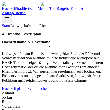
Hochzeit
Stadtfest
Band
Medien
Tour
Ratgeber
Kontakt
Anfrage stellen
Start
›
Ludwigshafen am Rhein
●
Liveband ·
Vorderpfalz
Hochzeitsband & Coverband
für
Ludwigshafen am Rhein
.
Ludwigshafen am Rhein ist die zweitgrößte Stadt der Pfalz und
Schwesterstadt von Mannheim, eine industrielle Metropole mit
BASF-Tradition, eigenständiger Veranstaltungs-Szene und einem
Hochzeitsmarkt, der oft die Mannheimer Locations am anderen
Rheinufer mitnutzt. Wir spielen hier regelmäßig auf Hochzeiten,
Firmenevents und gelegentlich auf Stadtfesten, Ludwigshafener
Publikum mag soliden Cover-Sound mit Pfalz-Charme.
Hochzeit planen
Event buchen
Anfahrt
55 km
Region
Vorderpfalz