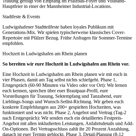
Trauung gefolgt von Empfang im Pfalzbau-Foyer und Vollband-
Hauptfeier in einer der Mannheimer Industrial-Locations.
Stadtfeste & Events
Ludwigshafener Stadtteilfeste haben loyales Publikum mit
Generations-Mix. Wir spielen typischerweise klassisches Cover-
Repertoire mit Pfälzer Bezug. Frühe Anfragen für Sommer-Termine
empfohlen.
Hochzeit in
Ludwigshafen am Rhein
planen
So bereiten wir eure Hochzeit in
Ludwigshafen am Rhein
vor.
Eine Hochzeit in Ludwigshafen am Rhein planen wir mit euch in
vier Phasen, damit am Tag selbst nichts schiefgeht. Phase 1,
Erstgespräch (60-90 Minuten via Video oder vor Ort): Wir lernen
euch kennen, sprechen über euer Brautpaar-Profil, eure
Vorstellungen für Trauung, Sektempfang und Tanzabend, eure
Lieblings-Songs und Wunsch-Setlist-Richtung. Wir geben euch
konkrete Empfehlungen aus 200+ gespielten Hochzeiten, was
funktioniert und was nicht. Phase 2, Angebot und Vertrag (Tag-2
nach Erstgespräch): Wir senden euch ein detailliertes Festpreis-
Angebot mit allen inkludierten Leistungen, Anfahrtsdetails und Add-
On-Optionen. Bei Vertragsschluss zahlt ihr 20 Prozent Anzahlung,
danach ist euer Termin geblockt. Phase 3, Detail-Planung (8-12