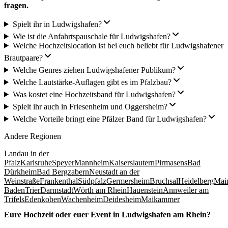
fragen.
Spielt ihr in Ludwigshafen?
Wie ist die Anfahrtspauschale für Ludwigshafen?
Welche Hochzeitslocation ist bei euch beliebt für Ludwigshafener
Brautpaare?
Welche Genres ziehen Ludwigshafener Publikum?
Welche Lautstärke-Auflagen gibt es im Pfalzbau?
Was kostet eine Hochzeitsband für Ludwigshafen?
Spielt ihr auch in Friesenheim und Oggersheim?
Welche Vorteile bringt eine Pfälzer Band für Ludwigshafen?
Andere Regionen
Landau in der
Pfalz
Karlsruhe
Speyer
Mannheim
Kaiserslautern
Pirmasens
Bad
Dürkheim
Bad Bergzabern
Neustadt an der
Weinstraße
Frankenthal
Südpfalz
Germersheim
Bruchsal
Heidelberg
Mai
Baden
Trier
Darmstadt
Wörth am Rhein
Hauenstein
Annweiler am
Trifels
Edenkoben
Wachenheim
Deidesheim
Maikammer
Eure Hochzeit oder euer Event in
Ludwigshafen am Rhein
?