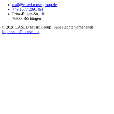
mail@eased-musicgroup.de
+49 1577 2891464
Prinz-Eugen-Str. 18
76833
Böchingen
©
2026
EASED Music Group
· Alle Rechte vorbehalten
Impressum
Datenschutz