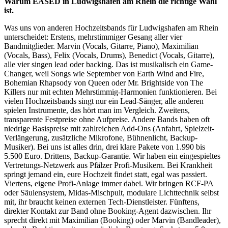
Warum EASED in
Ludwigshafen am Rhein
die richtige Wahl
ist.
Was uns von anderen Hochzeitsbands für Ludwigshafen am Rhein
unterscheidet: Erstens, mehrstimmiger Gesang aller vier
Bandmitglieder. Marvin (Vocals, Gitarre, Piano), Maximilian
(Vocals, Bass), Felix (Vocals, Drums), Benedict (Vocals, Gitarre),
alle vier singen lead oder backing. Das ist musikalisch ein Game-
Changer, weil Songs wie September von Earth Wind and Fire,
Bohemian Rhapsody von Queen oder Mr. Brightside von The
Killers nur mit echten Mehrstimmig-Harmonien funktionieren. Bei
vielen Hochzeitsbands singt nur ein Lead-Sänger, alle anderen
spielen Instrumente, das hört man im Vergleich. Zweitens,
transparente Festpreise ohne Aufpreise. Andere Bands haben oft
niedrige Basispreise mit zahlreichen Add-Ons (Anfahrt, Spielzeit-
Verlängerung, zusätzliche Mikrofone, Bühnenlicht, Backup-
Musiker). Bei uns ist alles drin, drei klare Pakete von 1.990 bis
5.500 Euro. Drittens, Backup-Garantie. Wir haben ein eingespieltes
Vertretungs-Netzwerk aus Pfälzer Profi-Musikern. Bei Krankheit
springt jemand ein, eure Hochzeit findet statt, egal was passiert.
Viertens, eigene Profi-Anlage immer dabei. Wir bringen RCF-PA
oder Säulensystem, Midas-Mischpult, modulare Lichttechnik selbst
mit, ihr braucht keinen externen Tech-Dienstleister. Fünftens,
direkter Kontakt zur Band ohne Booking-Agent dazwischen. Ihr
sprecht direkt mit Maximilian (Booking) oder Marvin (Bandleader),