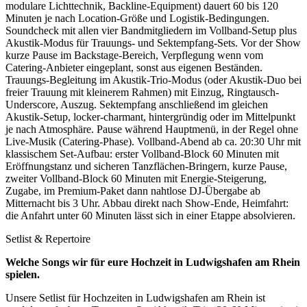
modulare Lichttechnik, Backline-Equipment) dauert 60 bis 120
Minuten je nach Location-Größe und Logistik-Bedingungen.
Soundcheck mit allen vier Bandmitgliedern im Vollband-Setup plus
Akustik-Modus für Trauungs- und Sektempfang-Sets. Vor der Show
kurze Pause im Backstage-Bereich, Verpflegung wenn vom
Catering-Anbieter eingeplant, sonst aus eigenen Beständen.
Trauungs-Begleitung im Akustik-Trio-Modus (oder Akustik-Duo bei
freier Trauung mit kleinerem Rahmen) mit Einzug, Ringtausch-
Underscore, Auszug. Sektempfang anschließend im gleichen
Akustik-Setup, locker-charmant, hintergründig oder im Mittelpunkt
je nach Atmosphäre. Pause während Hauptmenü, in der Regel ohne
Live-Musik (Catering-Phase). Vollband-Abend ab ca. 20:30 Uhr mit
klassischem Set-Aufbau: erster Vollband-Block 60 Minuten mit
Eröffnungstanz und sicheren Tanzflächen-Bringern, kurze Pause,
zweiter Vollband-Block 60 Minuten mit Energie-Steigerung,
Zugabe, im Premium-Paket dann nahtlose DJ-Übergabe ab
Mitternacht bis 3 Uhr. Abbau direkt nach Show-Ende, Heimfahrt:
die Anfahrt unter 60 Minuten lässt sich in einer Etappe absolvieren.
Setlist & Repertoire
Welche Songs wir für eure Hochzeit in
Ludwigshafen am Rhein
spielen.
Unsere Setlist für Hochzeiten in Ludwigshafen am Rhein ist