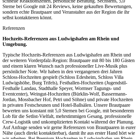
schnelle Reaktionszeiten, persönliche Beratung. Sechstens, 5,0
Sterne bei Google mit 24 Reviews, keine gekauften Bewertungen,
sondern echte Brautpaare und Veranstalter aus der Region die ihr
selbst kontaktieren könnt.
Referenzen
Hochzeits-Referenzen aus
Ludwigshafen am Rhein
und
Umgebung.
Typische Hochzeits-Referenzen aus Ludwigshafen am Rhein und
der weiteren Vorderpfalz-Region: Brautpaare mit 80 bis 180 Gästen
und einem klaren Wunsch nach professioneller Live-Musik plus
persönlicher Note. Wir haben in den vergangenen drei Jahren
Schloss-Hochzeiten gespielt (Schloss Edesheim, Schloss Villa
Ludwigshöhe, Burg Trifels), Festhallen-Hochzeiten (Jugendstil-
Festhalle Landau, Stadthalle Speyer, Wormser Tagungs- und
Eventcenter), Weingut-Hochzeiten (Bürklin-Wolf, Bassermann-
Jordan, Mossbacher Hof, Petri und Söhne) und private Hochzeiten
in privaten Festscheunen und Hotel-Ballsälen. Unsere Brautpaare
bewerten uns konstant mit 5,0 Sternen bei Google, mit besonderem
Lob für die Setlist-Vielfalt, mehrstimmigen Gesang, professionelle
Crew-Logistik und unkomplizierten Kontakt während der Planung.
Auf Anfrage senden wir gerne Referenzen von Brautpaaren in eurer
Nähe (auch direkt kontaktierbar), damit ihr aus erster Hand hört wie
wir arbeiten. Bei Premium-Hochzeiten in Ludwigshafen am Rhein