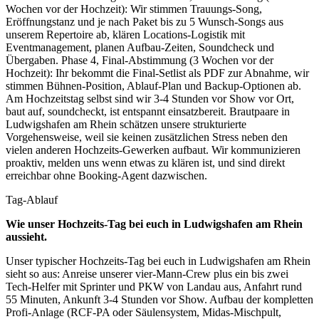
Wochen vor der Hochzeit): Wir stimmen Trauungs-Song,
Eröffnungstanz und je nach Paket bis zu 5 Wunsch-Songs aus
unserem Repertoire ab, klären Locations-Logistik mit
Eventmanagement, planen Aufbau-Zeiten, Soundcheck und
Übergaben. Phase 4, Final-Abstimmung (3 Wochen vor der
Hochzeit): Ihr bekommt die Final-Setlist als PDF zur Abnahme, wir
stimmen Bühnen-Position, Ablauf-Plan und Backup-Optionen ab.
Am Hochzeitstag selbst sind wir 3-4 Stunden vor Show vor Ort,
baut auf, soundcheckt, ist entspannt einsatzbereit. Brautpaare in
Ludwigshafen am Rhein schätzen unsere strukturierte
Vorgehensweise, weil sie keinen zusätzlichen Stress neben den
vielen anderen Hochzeits-Gewerken aufbaut. Wir kommunizieren
proaktiv, melden uns wenn etwas zu klären ist, und sind direkt
erreichbar ohne Booking-Agent dazwischen.
Tag-Ablauf
Wie unser Hochzeits-Tag bei euch in
Ludwigshafen am Rhein
aussieht.
Unser typischer Hochzeits-Tag bei euch in Ludwigshafen am Rhein
sieht so aus: Anreise unserer vier-Mann-Crew plus ein bis zwei
Tech-Helfer mit Sprinter und PKW von Landau aus, Anfahrt rund
55 Minuten, Ankunft 3-4 Stunden vor Show. Aufbau der kompletten
Profi-Anlage (RCF-PA oder Säulensystem, Midas-Mischpult,