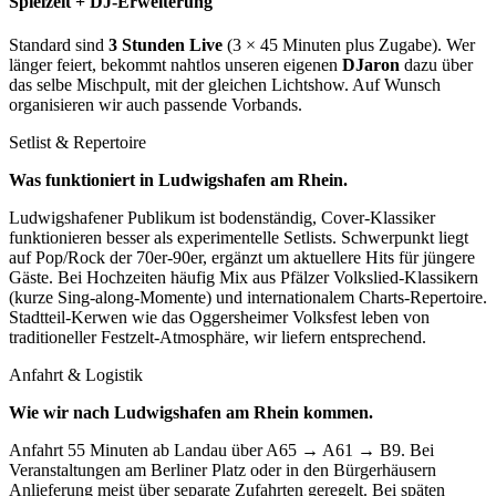
Spielzeit + DJ-Erweiterung
Standard sind
3 Stunden Live
(3 × 45 Minuten plus Zugabe). Wer
länger feiert, bekommt nahtlos unseren eigenen
DJaron
dazu über
das selbe Mischpult, mit der gleichen Lichtshow. Auf Wunsch
organisieren wir auch passende Vorbands.
Setlist & Repertoire
Was funktioniert in
Ludwigshafen am Rhein
.
Ludwigshafener Publikum ist bodenständig, Cover-Klassiker
funktionieren besser als experimentelle Setlists. Schwerpunkt liegt
auf Pop/Rock der 70er-90er, ergänzt um aktuellere Hits für jüngere
Gäste. Bei Hochzeiten häufig Mix aus Pfälzer Volkslied-Klassikern
(kurze Sing-along-Momente) und internationalem Charts-Repertoire.
Stadtteil-Kerwen wie das Oggersheimer Volksfest leben von
traditioneller Festzelt-Atmosphäre, wir liefern entsprechend.
Anfahrt & Logistik
Wie wir nach
Ludwigshafen am Rhein
kommen.
Anfahrt 55 Minuten ab Landau über A65 → A61 → B9. Bei
Veranstaltungen am Berliner Platz oder in den Bürgerhäusern
Anlieferung meist über separate Zufahrten geregelt. Bei späten