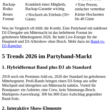
Backup-
Krankheit eines Mitglieds,
✓
Eine Person,
Risiko
Backup-Garantie wichtig
einfacher vertretbar
Bestes
Kleine Hochzeiten
✓
Hochzeit als Erlebnis (50+
Format
bis 40 Gäste
Gäste)
Was im Vergleich oft fehlt: die Kombi. Eine Partyband mit nahtloser
DJ-Übergabe um Mitternacht ist das beliebteste Format im
gehobenen Mittelsegment 2026. Ihr habt Live-Energie für die
Hauptzeit und DJ-Aftershow ohne Bruch. Mehr dazu im
Band-vs-
DJ-Ratgeber
.
5 Trends 2026 im Partyband-Markt
1. Hybridformat Band plus DJ als Standard
2018 noch ein Premium-Add-on, 2026 der Standard im gehobenen
Mittelsegment. Profi-Bands bringen einen DJ-Setup ans selbe
Mischpult und übergeben um Mitternacht nahtlos. Vorteil für
Brautpaare: ein Anbieter, eine Crew, kein Stimmungs-Bruch.
Marktpreis-Auswirkung: 300 bis 800 Euro Aufschlag gegenüber
Band-Solo.
2. Interaktive Show-Elemente