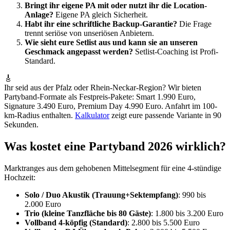
Bringt ihr eigene PA mit oder nutzt ihr die Location-
Anlage?
Eigene PA gleich Sicherheit.
Habt ihr eine schriftliche Backup-Garantie?
Die Frage
trennt seriöse von unseriösen Anbietern.
Wie sieht eure Setlist aus und kann sie an unseren
Geschmack angepasst werden?
Setlist-Coaching ist Profi-
Standard.
🎸
Ihr seid aus der Pfalz oder Rhein-Neckar-Region? Wir bieten
Partyband-Formate als Festpreis-Pakete: Smart 1.990 Euro,
Signature 3.490 Euro, Premium Day 4.990 Euro. Anfahrt im 100-
km-Radius enthalten.
Kalkulator
zeigt eure passende Variante in 90
Sekunden.
Was kostet eine Partyband 2026 wirklich?
Marktranges aus dem gehobenen Mittelsegment für eine 4-stündige
Hochzeit:
Solo / Duo Akustik (Trauung+Sektempfang)
: 990 bis
2.000 Euro
Trio (kleine Tanzfläche bis 80 Gäste)
: 1.800 bis 3.200 Euro
Vollband 4-köpfig (Standard)
: 2.800 bis 5.500 Euro