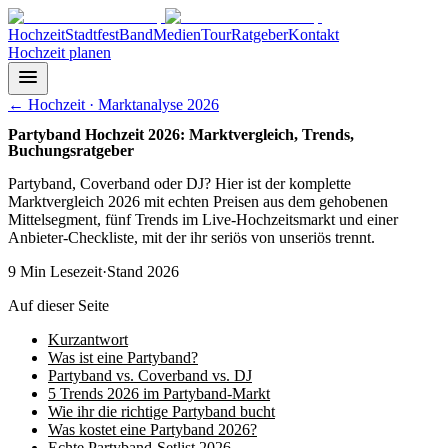
Hochzeit
Stadtfest
Band
Medien
Tour
Ratgeber
Kontakt
Hochzeit planen
←
Hochzeit · Marktanalyse 2026
Partyband Hochzeit 2026: Marktvergleich, Trends,
Buchungsratgeber
Partyband, Coverband oder DJ? Hier ist der komplette
Marktvergleich 2026 mit echten Preisen aus dem gehobenen
Mittelsegment, fünf Trends im Live-Hochzeitsmarkt und einer
Anbieter-Checkliste, mit der ihr seriös von unseriös trennt.
9
Min Lesezeit
·
Stand
2026
Auf dieser Seite
Kurzantwort
Was ist eine Partyband?
Partyband vs. Coverband vs. DJ
5 Trends 2026 im Partyband-Markt
Wie ihr die richtige Partyband bucht
Was kostet eine Partyband 2026?
Echte Partyband-Setlist 2026