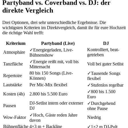
Partyband vs. Coverband vs. DJ: der
direkte Vergleich
Drei Optionen, drei sehr unterschiedliche Ergebnisse. Die
wichtigsten Kriterien im Direktvergleich, damit ihr für eure Hochzeit
die richtige Wahl trefft:
Kriterium
Partyband (Live)
DJ
Kontrolliert, beat-
✓
Energiegeladen, Live-
Atmosphäre
getrieben
Bühnenshow
✓
Energie reißt mit, voll bis
Tanzfläche
Voll bei guter Setlist
Mitternacht
80 bis 150 Songs (Live-
✓
Tausende Songs
Repertoire
Können)
flexibel
Lautstärke
Per Mic-Mix flexibel
✓
Stufenlos regelbar
✓
800 bis 1.500
Kosten (4h)
2.800 bis 5.500 Euro
Euro
DJ-Setlist intern oder externer
✓
Durchgehend
Pausen
DJ
ohne Pause
✓
Hoch, Gäste reden Jahre
Wow-Faktor
Niedrig
davon
Bühnenfläche
4×3 m + Backline
✓
1×2 m DJ-Pult