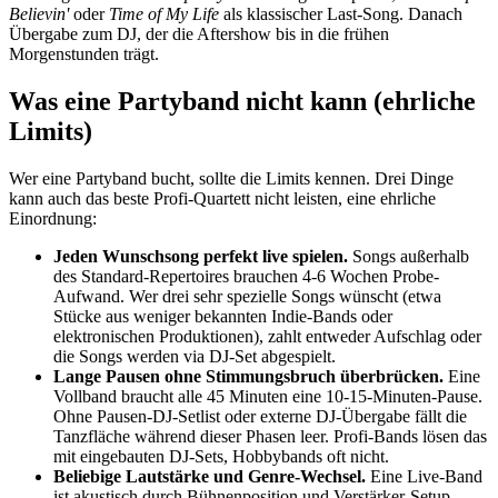
Believin'
oder
Time of My Life
als klassischer Last-Song. Danach
Übergabe zum DJ, der die Aftershow bis in die frühen
Morgenstunden trägt.
Was eine Partyband nicht kann (ehrliche
Limits)
Wer eine Partyband bucht, sollte die Limits kennen. Drei Dinge
kann auch das beste Profi-Quartett nicht leisten, eine ehrliche
Einordnung:
Jeden Wunschsong perfekt live spielen.
Songs außerhalb
des Standard-Repertoires brauchen 4-6 Wochen Probe-
Aufwand. Wer drei sehr spezielle Songs wünscht (etwa
Stücke aus weniger bekannten Indie-Bands oder
elektronischen Produktionen), zahlt entweder Aufschlag oder
die Songs werden via DJ-Set abgespielt.
Lange Pausen ohne Stimmungsbruch überbrücken.
Eine
Vollband braucht alle 45 Minuten eine 10-15-Minuten-Pause.
Ohne Pausen-DJ-Setlist oder externe DJ-Übergabe fällt die
Tanzfläche während dieser Phasen leer. Profi-Bands lösen das
mit eingebauten DJ-Sets, Hobbybands oft nicht.
Beliebige Lautstärke und Genre-Wechsel.
Eine Live-Band
ist akustisch durch Bühnenposition und Verstärker-Setup