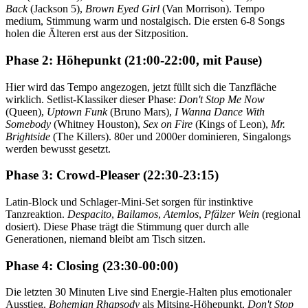
Back
(Jackson 5),
Brown Eyed Girl
(Van Morrison). Tempo
medium, Stimmung warm und nostalgisch. Die ersten 6-8 Songs
holen die Älteren erst aus der Sitzposition.
Phase 2: Höhepunkt (21:00-22:00, mit Pause)
Hier wird das Tempo angezogen, jetzt füllt sich die Tanzfläche
wirklich. Setlist-Klassiker dieser Phase:
Don't Stop Me Now
(Queen),
Uptown Funk
(Bruno Mars),
I Wanna Dance With
Somebody
(Whitney Houston),
Sex on Fire
(Kings of Leon),
Mr.
Brightside
(The Killers). 80er und 2000er dominieren, Singalongs
werden bewusst gesetzt.
Phase 3: Crowd-Pleaser (22:30-23:15)
Latin-Block und Schlager-Mini-Set sorgen für instinktive
Tanzreaktion.
Despacito
,
Bailamos
,
Atemlos
,
Pfälzer Wein
(regional
dosiert). Diese Phase trägt die Stimmung quer durch alle
Generationen, niemand bleibt am Tisch sitzen.
Phase 4: Closing (23:30-00:00)
Die letzten 30 Minuten Live sind Energie-Halten plus emotionaler
Ausstieg.
Bohemian Rhapsody
als Mitsing-Höhepunkt,
Don't Stop