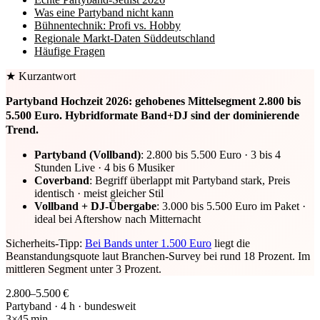
Was eine Partyband nicht kann
Bühnentechnik: Profi vs. Hobby
Regionale Markt-Daten Süddeutschland
Häufige Fragen
★ Kurzantwort
Partyband Hochzeit 2026: gehobenes Mittelsegment 2.800 bis
5.500 Euro. Hybridformate Band+DJ sind der dominierende
Trend.
Partyband (Vollband)
: 2.800 bis 5.500 Euro · 3 bis 4
Stunden Live · 4 bis 6 Musiker
Coverband
: Begriff überlappt mit Partyband stark, Preis
identisch · meist gleicher Stil
Vollband + DJ-Übergabe
: 3.000 bis 5.500 Euro im Paket ·
ideal bei Aftershow nach Mitternacht
Sicherheits-Tipp:
Bei Bands unter 1.500 Euro
liegt die
Beanstandungsquote laut Branchen-Survey bei rund 18 Prozent. Im
mittleren Segment unter 3 Prozent.
2.800–5.500 €
Partyband · 4 h · bundesweit
3×45 min