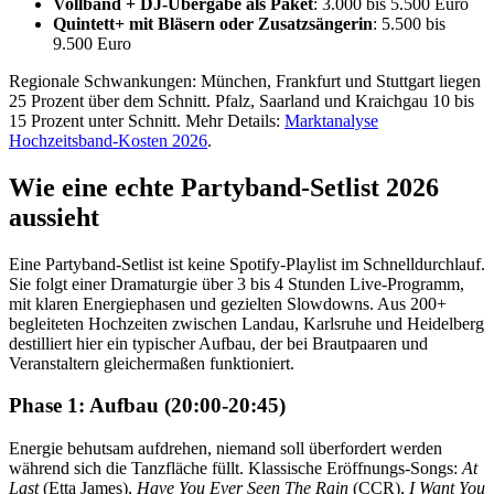
Vollband + DJ-Übergabe als Paket
: 3.000 bis 5.500 Euro
Quintett+ mit Bläsern oder Zusatzsängerin
: 5.500 bis
9.500 Euro
Regionale Schwankungen: München, Frankfurt und Stuttgart liegen
25 Prozent über dem Schnitt. Pfalz, Saarland und Kraichgau 10 bis
15 Prozent unter Schnitt. Mehr Details:
Marktanalyse
Hochzeitsband-Kosten 2026
.
Wie eine echte Partyband-Setlist 2026
aussieht
Eine Partyband-Setlist ist keine Spotify-Playlist im Schnelldurchlauf.
Sie folgt einer Dramaturgie über 3 bis 4 Stunden Live-Programm,
mit klaren Energiephasen und gezielten Slowdowns. Aus 200+
begleiteten Hochzeiten zwischen Landau, Karlsruhe und Heidelberg
destilliert hier ein typischer Aufbau, der bei Brautpaaren und
Veranstaltern gleichermaßen funktioniert.
Phase 1: Aufbau (20:00-20:45)
Energie behutsam aufdrehen, niemand soll überfordert werden
während sich die Tanzfläche füllt. Klassische Eröffnungs-Songs:
At
Last
(Etta James),
Have You Ever Seen The Rain
(CCR),
I Want You